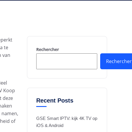
eperkt
a te
Rechercher
n van
Rechercher
ieel
TV Koop
t deze
Recent Posts
 maken
n namen,
GSE Smart IPTV: kijk 4K TV op
rheid of
iOS & Android