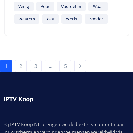
Veilig
Voor
Voordelen
Waar
Waarom
Wat
Werkt
Zonder
1
2
3
…
5
IPTV Koop
Bij IPTV Koop NL brengen we de beste tv-content naar
jouw scherm en verbinden we mensen wereldwijd via