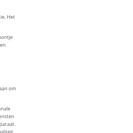
ie. Het
oontje
nen
s
j aan om
onale
iensten
paraat.
liteit