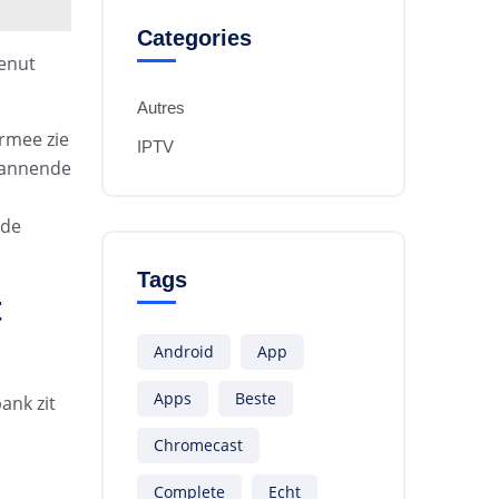
Categories
enut
Autres
rmee zie
IPTV
spannende
 de
Tags
t
Android
App
Apps
Beste
ank zit
Chromecast
Complete
Echt