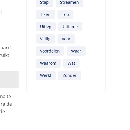
Stap
Streamen
d,
Tizen
Top
Uitleg
Ultieme
Veilig
Voor
daard
Voordelen
Waar
ruikt
Waarom
Wat
Werkt
Zonder
na te
dra de
fde