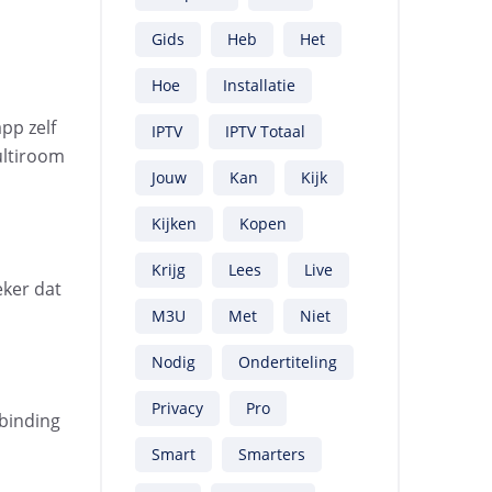
Gids
Heb
Het
Hoe
Installatie
pp zelf
IPTV
IPTV Totaal
ultiroom
Jouw
Kan
Kijk
Kijken
Kopen
Krijg
Lees
Live
eker dat
M3U
Met
Niet
Nodig
Ondertiteling
Privacy
Pro
rbinding
Smart
Smarters