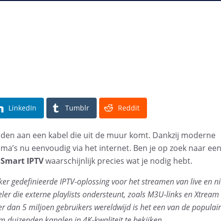
LinkedIn
Tumblr
Reddit
onden aan een kabel die uit de muur komt. Dankzij moderne
a’s nu eenvoudig via het internet. Ben je op zoek naar een
 Smart IPTV
waarschijnlijk precies wat je nodig hebt.
r gedefinieerde IPTV-oplossing voor het streamen van live en nie
eler die externe playlists ondersteunt, zoals M3U-links en Xtrea
er dan 5 miljoen gebruikers wereldwijd is het een van de populai
 duizenden kanalen in 4K-kwaliteit te bekijken.