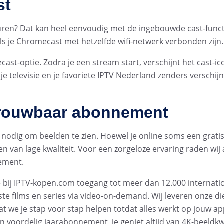
st
 sturen? Dat kan heel eenvoudig met de ingebouwde cast-funct
ls je Chromecast met hetzelfde wifi-netwerk verbonden zijn.
cast-optie. Zodra je een stream start, verschijnt het cast-ic
je televisie en je favoriete IPTV Nederland zenders verschij
trouwbaar abonnement
n nodig om beelden te zien. Hoewel je online soms een grati
l en van lage kwaliteit. Voor een zorgeloze ervaring raden wi
nement.
je bij IPTV-kopen.com toegang tot meer dan 12.000 internati
te films en series via video-on-demand. Wij leveren onze d
at we je stap voor stap helpen totdat alles werkt op jouw ap
n voordelig jaarabonnement, je geniet altijd van 4K-beeldkwa