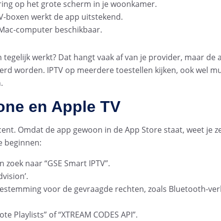
ing op het grote scherm in je woonkamer.
V-boxen werkt de app uitstekend.
je Mac-computer beschikbaar.
tegelijk werkt? Dat hangt vaak af van je provider, maar de a
leerd worden. IPTV op meerdere toestellen kijken, ook wel m
n.
hone en Apple TV
n cent. Omdat de app gewoon in de App Store staat, weet je z
te beginnen:
n zoek naar “GSE Smart IPTV”.
vision’.
 toestemming voor de gevraagde rechten, zoals Bluetooth-ve
te Playlists” of “XTREAM CODES API”.