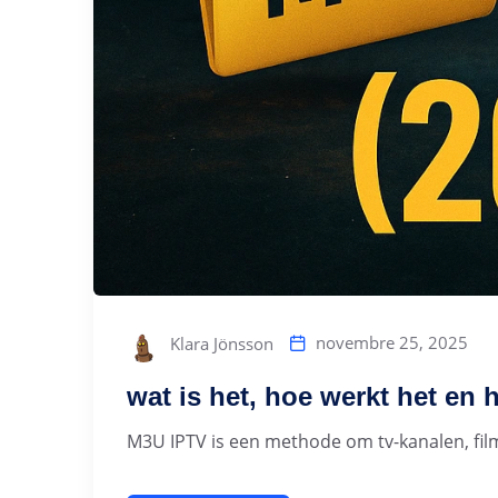
novembre 25, 2025
Klara Jönsson
wat is het, hoe werkt het en 
M3U IPTV is een methode om tv-kanalen, films