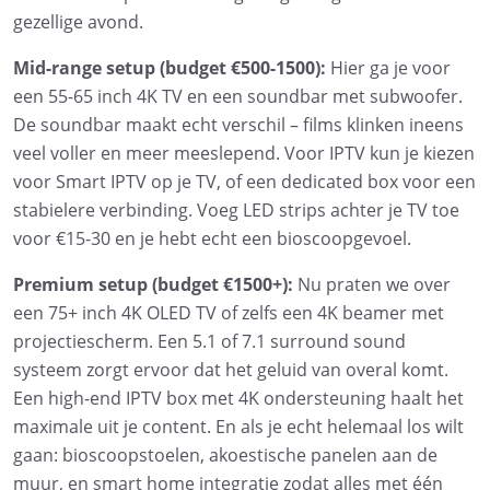
gezellige avond.
Mid-range setup (budget €500-1500):
Hier ga je voor
een 55-65 inch 4K TV en een soundbar met subwoofer.
De soundbar maakt echt verschil – films klinken ineens
veel voller en meer meeslepend. Voor IPTV kun je kiezen
voor Smart IPTV op je TV, of een dedicated box voor een
stabielere verbinding. Voeg LED strips achter je TV toe
voor €15-30 en je hebt echt een bioscoopgevoel.
Premium setup (budget €1500+):
Nu praten we over
een 75+ inch 4K OLED TV of zelfs een 4K beamer met
projectiescherm. Een 5.1 of 7.1 surround sound
systeem zorgt ervoor dat het geluid van overal komt.
Een high-end IPTV box met 4K ondersteuning haalt het
maximale uit je content. En als je echt helemaal los wilt
gaan: bioscoopstoelen, akoestische panelen aan de
muur, en smart home integratie zodat alles met één