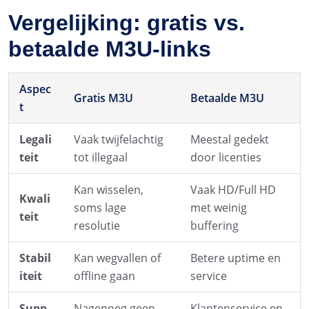
Vergelijking: gratis vs.
betaalde M3U-links
Aspec
Gratis M3U
Betaalde M3U
t
Legali
Vaak twijfelachtig
Meestal gedekt
teit
tot illegaal
door licenties
Kan wisselen,
Vaak HD/Full HD
Kwali
soms lage
met weinig
teit
resolutie
buffering
Stabil
Kan wegvallen of
Betere uptime en
iteit
offline gaan
service
Supp
Nagenoeg geen
Klantenservice en