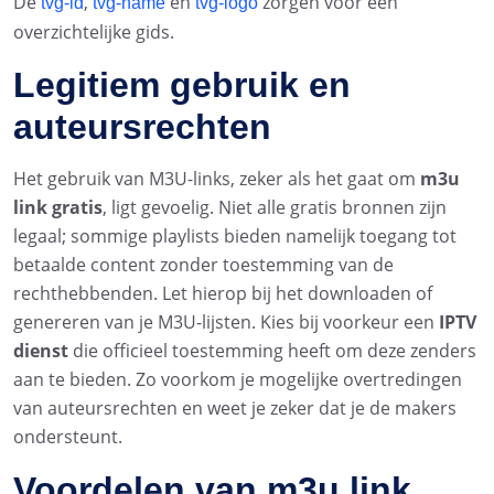
De
,
en
zorgen voor een
tvg-id
tvg-name
tvg-logo
overzichtelijke gids.
Legitiem gebruik en
auteursrechten
Het gebruik van M3U-links, zeker als het gaat om
m3u
link gratis
, ligt gevoelig. Niet alle gratis bronnen zijn
legaal; sommige playlists bieden namelijk toegang tot
betaalde content zonder toestemming van de
rechthebbenden. Let hierop bij het downloaden of
genereren van je M3U-lijsten. Kies bij voorkeur een
IPTV
dienst
die officieel toestemming heeft om deze zenders
aan te bieden. Zo voorkom je mogelijke overtredingen
van auteursrechten en weet je zeker dat je de makers
ondersteunt.
Voordelen van m3u link