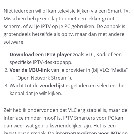
Niet iedereen wil of kan televisie kijken via een Smart TV.
Misschien heb je een laptop met een lekker groot
scherm, of wil je IPTV op je PC gebruiken. De aanpak is
grotendeels hetzelfde als op tv, maar dan met andere
software:
Download een IPTV-player
zoals VLC, Kodi of een
specifieke IPTV-desktopapp.
Voer de M3U-link
van je provider in (bij VLC: “Media”
→ “Open Network Stream”).
Wacht tot de
zenderlijst
is geladen en selecteer het
kanaal dat je wilt kijken.
Zelf heb ik ondervonden dat VLC erg stabiel is, maar de
interface minder ‘mooi’ is. IPTV Smarters voor PC kan
dan weer wat gebruiksvriendelijker zijn. Het is een
kwestie van smaak. De
internetvereisten voor IPTV
op