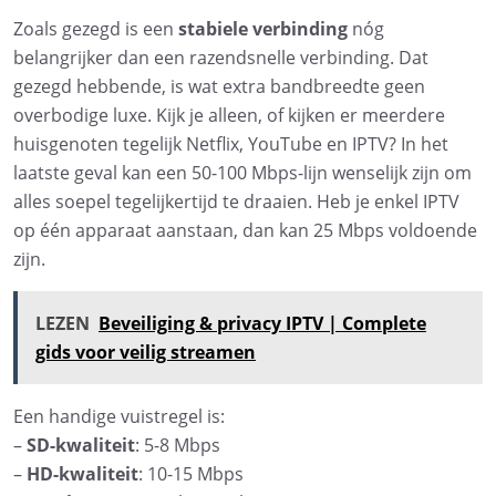
Zoals gezegd is een
stabiele verbinding
nóg
belangrijker dan een razendsnelle verbinding. Dat
gezegd hebbende, is wat extra bandbreedte geen
overbodige luxe. Kijk je alleen, of kijken er meerdere
huisgenoten tegelijk Netflix, YouTube en IPTV? In het
laatste geval kan een 50-100 Mbps-lijn wenselijk zijn om
alles soepel tegelijkertijd te draaien. Heb je enkel IPTV
op één apparaat aanstaan, dan kan 25 Mbps voldoende
zijn.
LEZEN
Beveiliging & privacy IPTV | Complete
gids voor veilig streamen
Een handige vuistregel is:
–
SD-kwaliteit
: 5-8 Mbps
–
HD-kwaliteit
: 10-15 Mbps